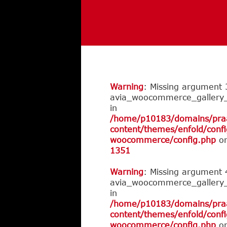
Warning
: Missing argument 
avia_woocommerce_gallery_t
in
/home/p10183/domains/praat
content/themes/enfold/confi
woocommerce/config.php
on
1351
Warning
: Missing argument 
avia_woocommerce_gallery_t
in
/home/p10183/domains/praat
content/themes/enfold/confi
woocommerce/config.php
on