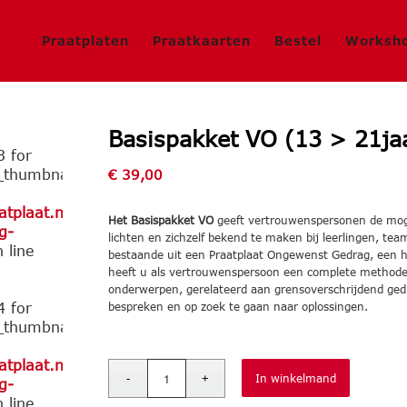
Praatplaten
Praatkaarten
Bestel
Worksh
Basispakket VO (13 > 21ja
3 for
humbnail_description()
€
39,00
plaat.nl/public_html/dev/wp-
Het Basispakket VO
geeft vertrouwenspersonen de mog
g-
lichten en zichzelf bekend te maken bij leerlingen, te
 line
bestaande uit een Praatplaat Ongewenst Gedrag, een h
heeft u als vertrouwenspersoon een complete methode
onderwerpen, gerelateerd aan grensoverschrijdend gedr
4 for
bespreken en op zoek te gaan naar oplossingen.
humbnail_description()
plaat.nl/public_html/dev/wp-
In winkelmand
g-
 line